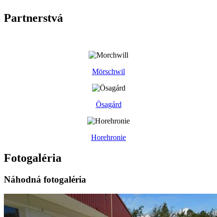
Partnerstvá
Mörschwil
Ösagárd
Horehronie
Fotogaléria
Náhodná fotogaléria