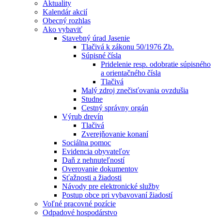
Aktuality
Kalendár akcií
Obecný rozhlas
Ako vybaviť
Stavebný úrad Jasenie
Tlačivá k zákonu 50/1976 Zb.
Súpisné čísla
Pridelenie resp. odobratie súpisného
a orientačného čísla
Tlačivá
Malý zdroj znečisťovania ovzdušia
Studne
Cestný správny orgán
Výrub drevín
Tlačivá
Zverejňovanie konaní
Sociálna pomoc
Evidencia obyvateľov
Daň z nehnuteľností
Overovanie dokumentov
Sťažnosti a žiadosti
Návody pre elektronické služby
Postup obce pri vybavovaní žiadostí
Voľné pracovné pozície
Odpadové hospodárstvo