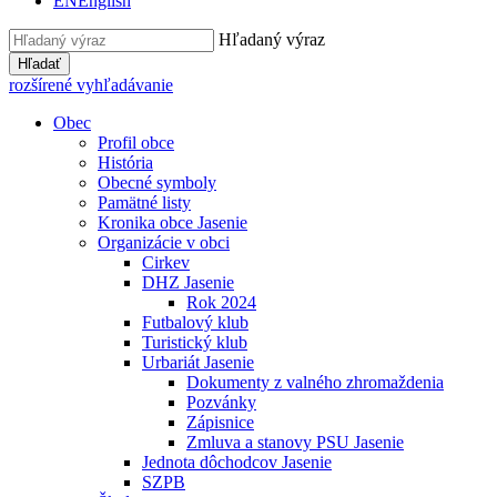
EN
English
Hľadaný výraz
Hľadať
rozšírené vyhľadávanie
Obec
Profil obce
História
Obecné symboly
Pamätné listy
Kronika obce Jasenie
Organizácie v obci
Cirkev
DHZ Jasenie
Rok 2024
Futbalový klub
Turistický klub
Urbariát Jasenie
Dokumenty z valného zhromaždenia
Pozvánky
Zápisnice
Zmluva a stanovy PSU Jasenie
Jednota dôchodcov Jasenie
SZPB