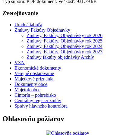
Typ súboru: PDF dokument, Veľkosť: 931,79 kB
Zverejňovanie
Úradná tabuľa
Zmluvy Faktúry Objednávky
Zmluvy, Faktúry, Objednávky rok 2026
Zmluvy, Faktúry, Objednávky rok 2025
Zmluvy, Faktúry, Objednávky rok 2024
Zmluvy, Faktúry, Objednávky rok 2023
Zmluvy faktúry objednávky Archív
VZN
Ekonomické dokumenty
Verejné obstarávanie
Majetkové priznania
Dokumenty obce
Majetok obce
Cintorín – pohrebisko
Centrálny register zmlúv
Správy hlavného kontrolóra
Ohlasovňa požiarov