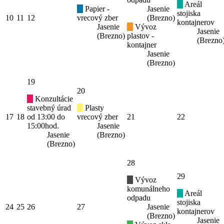
Areál
Papier -
Jasenie
stojiska
10
11
12
vrecový zber
(Brezno)
kontajnerov
Jasenie
Vývoz
Jasenie
(Brezno)
plastov -
(Brezno
kontajner
Jasenie
(Brezno)
19
20
Konzultácie
stavebný úrad
Plasty
17
18
od 13:00 do
vrecový zber
21
22
15:00hod.
Jasenie
Jasenie
(Brezno)
(Brezno)
28
29
Vývoz
komunálneho
Areál
odpadu
stojiska
24
25
26
27
Jasenie
kontajnerov
(Brezno)
Jasenie