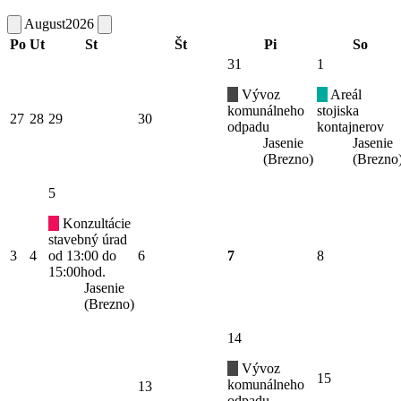
August
2026
Po
Ut
St
Št
Pi
So
31
1
Vývoz
Areál
komunálneho
stojiska
27
28
29
30
odpadu
kontajnerov
Jasenie
Jasenie
(Brezno)
(Brezno
5
Konzultácie
stavebný úrad
3
4
od 13:00 do
6
7
8
15:00hod.
Jasenie
(Brezno)
14
Vývoz
15
komunálneho
13
odpadu