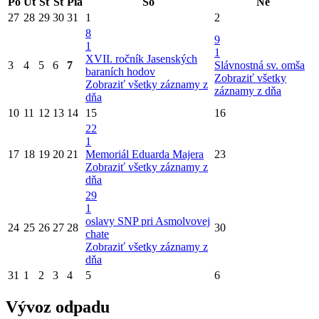
Po
Ut
St
Št
Pia
So
Ne
27
28
29
30
31
1
2
8
9
1
1
XVII. ročník Jasenských
3
4
5
6
7
Slávnostná sv. omša
baraních hodov
Zobraziť všetky
Zobraziť všetky záznamy z
záznamy z dňa
dňa
10
11
12
13
14
15
16
22
1
17
18
19
20
21
Memoriál Eduarda Majera
23
Zobraziť všetky záznamy z
dňa
29
1
oslavy SNP pri Asmolvovej
24
25
26
27
28
30
chate
Zobraziť všetky záznamy z
dňa
31
1
2
3
4
5
6
Vývoz odpadu