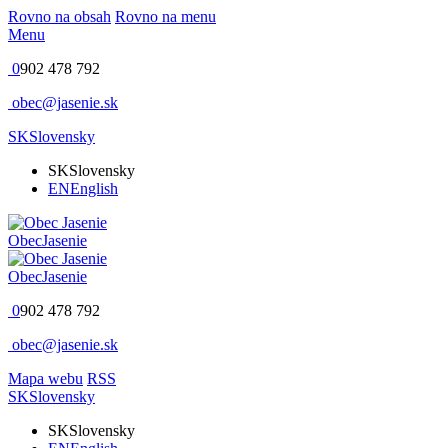
Rovno na obsah
Rovno na menu
Menu
0
902 478 792
obec@jasenie.sk
SK
Slovensky
SK
Slovensky
EN
English
Obec
Jasenie
Obec
Jasenie
0
902 478 792
obec@jasenie.sk
Mapa webu
RSS
SK
Slovensky
SK
Slovensky