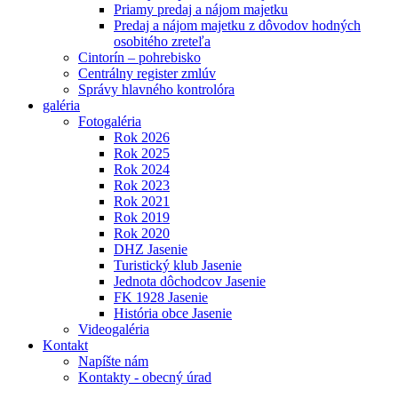
Priamy predaj a nájom majetku
Predaj a nájom majetku z dôvodov hodných
osobitého zreteľa
Cintorín – pohrebisko
Centrálny register zmlúv
Správy hlavného kontrolóra
galéria
Fotogaléria
Rok 2026
Rok 2025
Rok 2024
Rok 2023
Rok 2021
Rok 2019
Rok 2020
DHZ Jasenie
Turistický klub Jasenie
Jednota dôchodcov Jasenie
FK 1928 Jasenie
História obce Jasenie
Videogaléria
Kontakt
Napíšte nám
Kontakty - obecný úrad