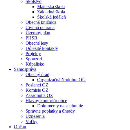
Školstvo
Materská škola
Základná škola
Školská jedáleň
Obecná knižnica
Civilná ochrana
Územný plán
PHSR
Obecné lesy
Dôležité kontakty
Projekty
Sponzori
Kúpalisko
Samospráva
Obecný úrad
Organizačná štruktúra OÚ
Poslanci OZ
Komisie OZ
Zasadnutia OZ
Hlavný kontrolór obce
Dokumenty na stiahnutie
Správne poplatky a úhrady
Uznesenia
Voľby
Občan