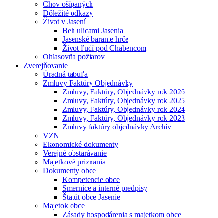
Chov ošípaných
Dôležité odkazy
Život v Jasení
Beh ulicami Jasenia
Jasenské baranie hrče
Život ľudí pod Chabencom
Ohlasovňa požiarov
Zverejňovanie
Úradná tabuľa
Zmluvy Faktúry Objednávky
Zmluvy, Faktúry, Objednávky rok 2026
Zmluvy, Faktúry, Objednávky rok 2025
Zmluvy, Faktúry, Objednávky rok 2024
Zmluvy, Faktúry, Objednávky rok 2023
Zmluvy faktúry objednávky Archív
VZN
Ekonomické dokumenty
Verejné obstarávanie
Majetkové priznania
Dokumenty obce
Kompetencie obce
Smernice a interné predpisy
Štatút obce Jasenie
Majetok obce
Zásady hospodárenia s majetkom obce