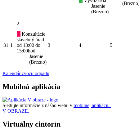
Vývoz skla
(Brezno
Jasenie
(Brezno)
2
Konzultácie
stavebný úrad
31
1
od 13:00 do
3
4
5
15:00hod.
Jasenie
(Brezno)
Kalendár zvozu odpadu
Mobilná aplikácia
Sledujte informácie z nášho webu v
mobilnej aplikácii -
V OBRAZE.
Virtuálny cintorín