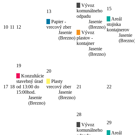
Vývoz
15
komunálneho
13
odpadu
Areál
Papier -
Jasenie
stojiska
10
11
12
vrecový zber
(Brezno)
kontajnerov
Jasenie
Vývoz
Jasenie
(Brezno)
plastov -
(Brezno
kontajner
Jasenie
(Brezno)
19
20
Konzultácie
stavebný úrad
Plasty
17
18
od 13:00 do
vrecový zber
21
22
15:00hod.
Jasenie
Jasenie
(Brezno)
(Brezno)
28
29
Vývoz
komunálneho
Areál