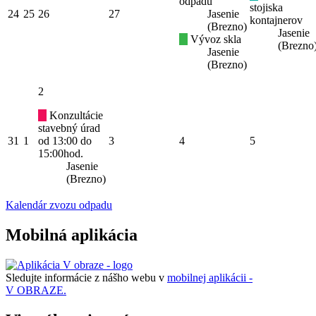
odpadu
stojiska
24
25
26
27
Jasenie
kontajnerov
(Brezno)
Jasenie
Vývoz skla
(Brezno
Jasenie
(Brezno)
2
Konzultácie
stavebný úrad
31
1
od 13:00 do
3
4
5
15:00hod.
Jasenie
(Brezno)
Kalendár zvozu odpadu
Mobilná aplikácia
Sledujte informácie z nášho webu v
mobilnej aplikácii -
V OBRAZE.