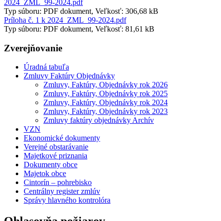
2024_ZML_99-2024.pdf
Typ súboru: PDF dokument, Veľkosť: 306,68 kB
Príloha č. 1 k 2024_ZML_99-2024.pdf
Typ súboru: PDF dokument, Veľkosť: 81,61 kB
Zverejňovanie
Úradná tabuľa
Zmluvy Faktúry Objednávky
Zmluvy, Faktúry, Objednávky rok 2026
Zmluvy, Faktúry, Objednávky rok 2025
Zmluvy, Faktúry, Objednávky rok 2024
Zmluvy, Faktúry, Objednávky rok 2023
Zmluvy faktúry objednávky Archív
VZN
Ekonomické dokumenty
Verejné obstarávanie
Majetkové priznania
Dokumenty obce
Majetok obce
Cintorín – pohrebisko
Centrálny register zmlúv
Správy hlavného kontrolóra