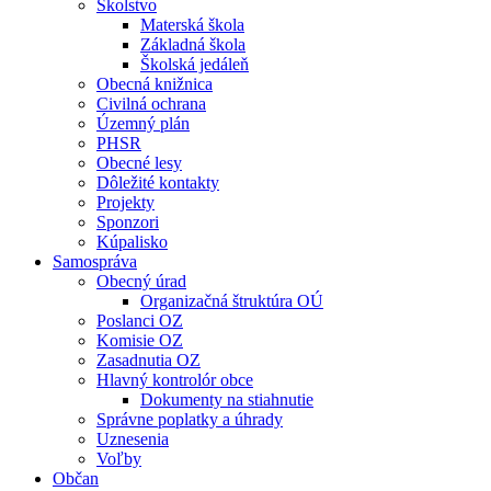
Školstvo
Materská škola
Základná škola
Školská jedáleň
Obecná knižnica
Civilná ochrana
Územný plán
PHSR
Obecné lesy
Dôležité kontakty
Projekty
Sponzori
Kúpalisko
Samospráva
Obecný úrad
Organizačná štruktúra OÚ
Poslanci OZ
Komisie OZ
Zasadnutia OZ
Hlavný kontrolór obce
Dokumenty na stiahnutie
Správne poplatky a úhrady
Uznesenia
Voľby
Občan