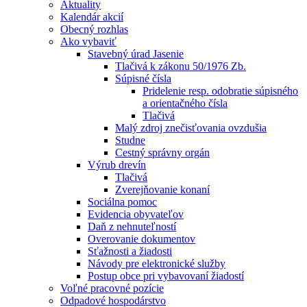
Aktuality
Kalendár akcií
Obecný rozhlas
Ako vybaviť
Stavebný úrad Jasenie
Tlačivá k zákonu 50/1976 Zb.
Súpisné čísla
Pridelenie resp. odobratie súpisného
a orientačného čísla
Tlačivá
Malý zdroj znečisťovania ovzdušia
Studne
Cestný správny orgán
Výrub drevín
Tlačivá
Zverejňovanie konaní
Sociálna pomoc
Evidencia obyvateľov
Daň z nehnuteľností
Overovanie dokumentov
Sťažnosti a žiadosti
Návody pre elektronické služby
Postup obce pri vybavovaní žiadostí
Voľné pracovné pozície
Odpadové hospodárstvo