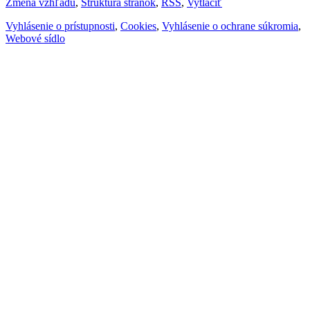
Zmena vzhľadu
,
Štruktúra stránok
,
RSS
,
Vytlačiť
Vyhlásenie o prístupnosti
,
Cookies
,
Vyhlásenie o ochrane súkromia
,
Webové sídlo