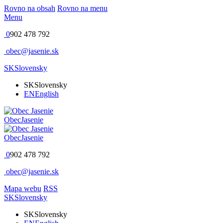
Rovno na obsah
Rovno na menu
Menu
0
902 478 792
obec@jasenie.sk
SK
Slovensky
SK
Slovensky
EN
English
Obec
Jasenie
Obec
Jasenie
0
902 478 792
obec@jasenie.sk
Mapa webu
RSS
SK
Slovensky
SK
Slovensky