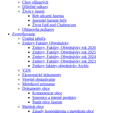
Chov ošípaných
Dôležité odkazy
Život v Jasení
Beh ulicami Jasenia
Jasenské baranie hrče
Život ľudí pod Chabencom
Ohlasovňa požiarov
Zverejňovanie
Úradná tabuľa
Zmluvy Faktúry Objednávky
Zmluvy, Faktúry, Objednávky rok 2026
Zmluvy, Faktúry, Objednávky rok 2025
Zmluvy, Faktúry, Objednávky rok 2024
Zmluvy, Faktúry, Objednávky rok 2023
Zmluvy faktúry objednávky Archív
VZN
Ekonomické dokumenty
Verejné obstarávanie
Majetkové priznania
Dokumenty obce
Kompetencie obce
Smernice a interné predpisy
Štatút obce Jasenie
Majetok obce
Zásady hospodárenia s majetkom obce