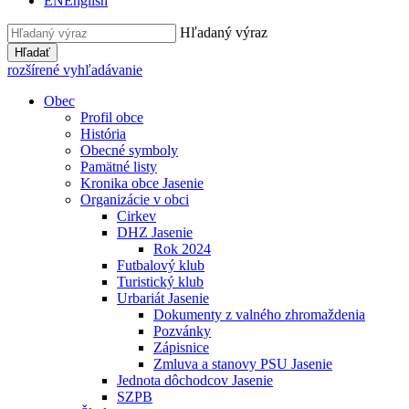
EN
English
Hľadaný výraz
Hľadať
rozšírené vyhľadávanie
Obec
Profil obce
História
Obecné symboly
Pamätné listy
Kronika obce Jasenie
Organizácie v obci
Cirkev
DHZ Jasenie
Rok 2024
Futbalový klub
Turistický klub
Urbariát Jasenie
Dokumenty z valného zhromaždenia
Pozvánky
Zápisnice
Zmluva a stanovy PSU Jasenie
Jednota dôchodcov Jasenie
SZPB