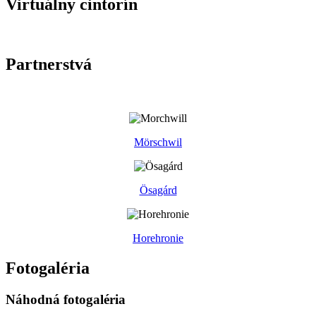
Virtuálny cintorín
Partnerstvá
Mörschwil
Ösagárd
Horehronie
Fotogaléria
Náhodná fotogaléria