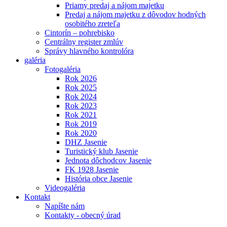
Priamy predaj a nájom majetku
Predaj a nájom majetku z dôvodov hodných
osobitého zreteľa
Cintorín – pohrebisko
Centrálny register zmlúv
Správy hlavného kontrolóra
galéria
Fotogaléria
Rok 2026
Rok 2025
Rok 2024
Rok 2023
Rok 2021
Rok 2019
Rok 2020
DHZ Jasenie
Turistický klub Jasenie
Jednota dôchodcov Jasenie
FK 1928 Jasenie
História obce Jasenie
Videogaléria
Kontakt
Napíšte nám
Kontakty - obecný úrad