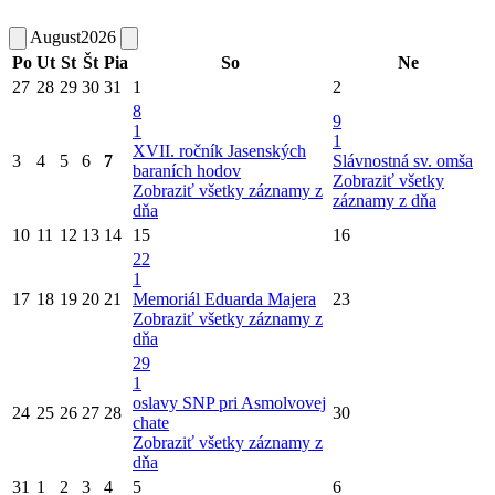
August
2026
Po
Ut
St
Št
Pia
So
Ne
27
28
29
30
31
1
2
8
9
1
1
XVII. ročník Jasenských
3
4
5
6
7
Slávnostná sv. omša
baraních hodov
Zobraziť všetky
Zobraziť všetky záznamy z
záznamy z dňa
dňa
10
11
12
13
14
15
16
22
1
17
18
19
20
21
Memoriál Eduarda Majera
23
Zobraziť všetky záznamy z
dňa
29
1
oslavy SNP pri Asmolvovej
24
25
26
27
28
30
chate
Zobraziť všetky záznamy z
dňa
31
1
2
3
4
5
6