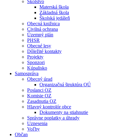
Školstvo
Materská škola
Základná škola
Školská jedáleň
Obecná knižnica
Civilná ochrana
Územný plán
PHSR
Obecné lesy
Dôležité kontakty
Projekty
Sponzori
Kúpalisko
Samospráva
Obecný úrad
Organizačná štruktúra OÚ
Poslanci OZ
Komisie OZ
Zasadnutia OZ
Hlavný kontrolór obce
Dokumenty na stiahnutie
Správne poplatky a úhrady
Uznesenia
Voľby
Občan