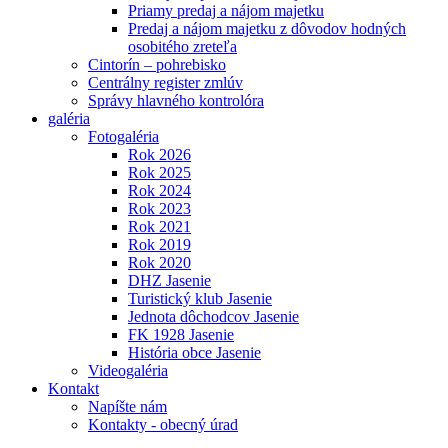
Priamy predaj a nájom majetku
Predaj a nájom majetku z dôvodov hodných
osobitého zreteľa
Cintorín – pohrebisko
Centrálny register zmlúv
Správy hlavného kontrolóra
galéria
Fotogaléria
Rok 2026
Rok 2025
Rok 2024
Rok 2023
Rok 2021
Rok 2019
Rok 2020
DHZ Jasenie
Turistický klub Jasenie
Jednota dôchodcov Jasenie
FK 1928 Jasenie
História obce Jasenie
Videogaléria
Kontakt
Napíšte nám
Kontakty - obecný úrad