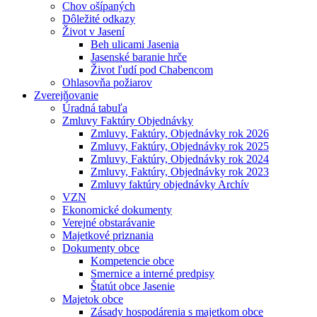
Chov ošípaných
Dôležité odkazy
Život v Jasení
Beh ulicami Jasenia
Jasenské baranie hrče
Život ľudí pod Chabencom
Ohlasovňa požiarov
Zverejňovanie
Úradná tabuľa
Zmluvy Faktúry Objednávky
Zmluvy, Faktúry, Objednávky rok 2026
Zmluvy, Faktúry, Objednávky rok 2025
Zmluvy, Faktúry, Objednávky rok 2024
Zmluvy, Faktúry, Objednávky rok 2023
Zmluvy faktúry objednávky Archív
VZN
Ekonomické dokumenty
Verejné obstarávanie
Majetkové priznania
Dokumenty obce
Kompetencie obce
Smernice a interné predpisy
Štatút obce Jasenie
Majetok obce
Zásady hospodárenia s majetkom obce