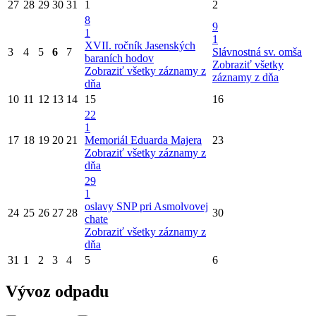
27
28
29
30
31
1
2
8
9
1
1
XVII. ročník Jasenských
3
4
5
6
7
Slávnostná sv. omša
baraních hodov
Zobraziť všetky
Zobraziť všetky záznamy z
záznamy z dňa
dňa
10
11
12
13
14
15
16
22
1
17
18
19
20
21
Memoriál Eduarda Majera
23
Zobraziť všetky záznamy z
dňa
29
1
oslavy SNP pri Asmolvovej
24
25
26
27
28
30
chate
Zobraziť všetky záznamy z
dňa
31
1
2
3
4
5
6
Vývoz odpadu