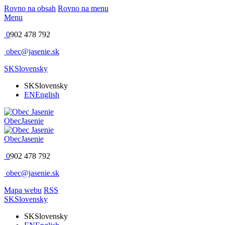
Rovno na obsah
Rovno na menu
Menu
0
902 478 792
obec@jasenie.sk
SK
Slovensky
SK
Slovensky
EN
English
Obec
Jasenie
Obec
Jasenie
0
902 478 792
obec@jasenie.sk
Mapa webu
RSS
SK
Slovensky
SK
Slovensky