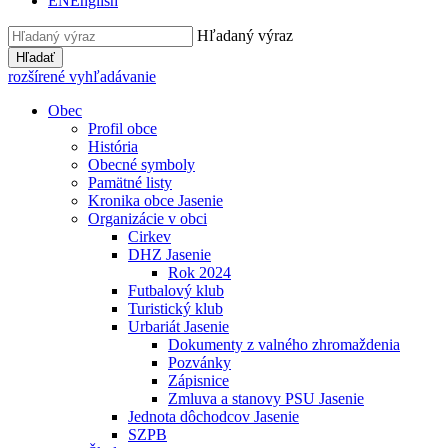
EN
English
Hľadaný výraz
Hľadať
rozšírené vyhľadávanie
Obec
Profil obce
História
Obecné symboly
Pamätné listy
Kronika obce Jasenie
Organizácie v obci
Cirkev
DHZ Jasenie
Rok 2024
Futbalový klub
Turistický klub
Urbariát Jasenie
Dokumenty z valného zhromaždenia
Pozvánky
Zápisnice
Zmluva a stanovy PSU Jasenie
Jednota dôchodcov Jasenie
SZPB