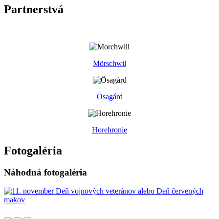
Partnerstvá
Mörschwil
Ösagárd
Horehronie
Fotogaléria
Náhodná fotogaléria