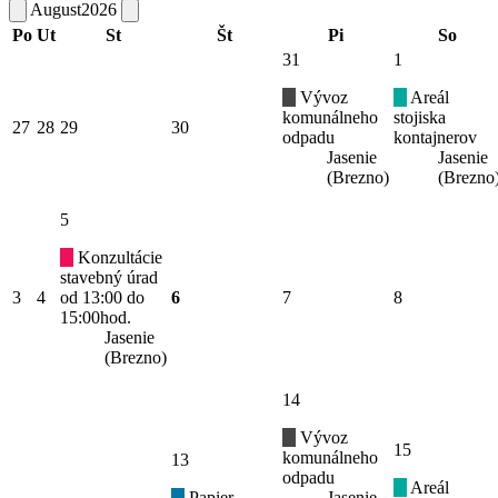
August
2026
Po
Ut
St
Št
Pi
So
31
1
Vývoz
Areál
komunálneho
stojiska
27
28
29
30
odpadu
kontajnerov
Jasenie
Jasenie
(Brezno)
(Brezno
5
Konzultácie
stavebný úrad
3
4
od 13:00 do
6
7
8
15:00hod.
Jasenie
(Brezno)
14
Vývoz
15
komunálneho
13
odpadu
Areál
Papier -
Jasenie