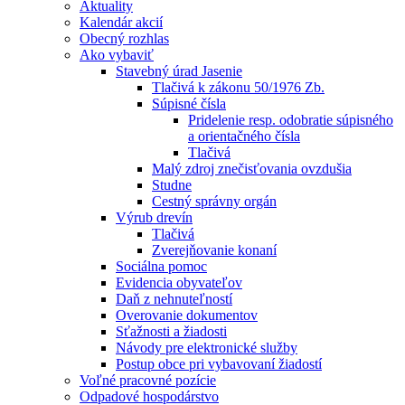
Aktuality
Kalendár akcií
Obecný rozhlas
Ako vybaviť
Stavebný úrad Jasenie
Tlačivá k zákonu 50/1976 Zb.
Súpisné čísla
Pridelenie resp. odobratie súpisného
a orientačného čísla
Tlačivá
Malý zdroj znečisťovania ovzdušia
Studne
Cestný správny orgán
Výrub drevín
Tlačivá
Zverejňovanie konaní
Sociálna pomoc
Evidencia obyvateľov
Daň z nehnuteľností
Overovanie dokumentov
Sťažnosti a žiadosti
Návody pre elektronické služby
Postup obce pri vybavovaní žiadostí
Voľné pracovné pozície
Odpadové hospodárstvo