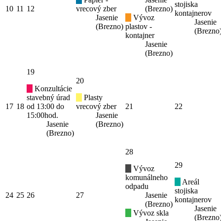
stojiska
10
11
12
vrecový zber
(Brezno)
kontajnerov
Jasenie
Vývoz
Jasenie
(Brezno)
plastov -
(Brezno
kontajner
Jasenie
(Brezno)
19
20
Konzultácie
stavebný úrad
Plasty
17
18
od 13:00 do
vrecový zber
21
22
15:00hod.
Jasenie
Jasenie
(Brezno)
(Brezno)
28
29
Vývoz
komunálneho
Areál
odpadu
stojiska
24
25
26
27
Jasenie
kontajnerov
(Brezno)
Jasenie
Vývoz skla
(Brezno