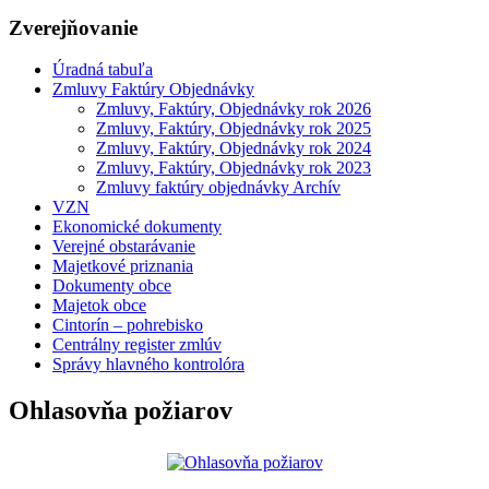
Zverejňovanie
Úradná tabuľa
Zmluvy Faktúry Objednávky
Zmluvy, Faktúry, Objednávky rok 2026
Zmluvy, Faktúry, Objednávky rok 2025
Zmluvy, Faktúry, Objednávky rok 2024
Zmluvy, Faktúry, Objednávky rok 2023
Zmluvy faktúry objednávky Archív
VZN
Ekonomické dokumenty
Verejné obstarávanie
Majetkové priznania
Dokumenty obce
Majetok obce
Cintorín – pohrebisko
Centrálny register zmlúv
Správy hlavného kontrolóra
Ohlasovňa požiarov