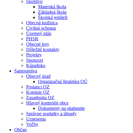
Školstvo
Materská škola
Základná škola
Školská jedáleň
Obecná knižnica
Civilná ochrana
Územný plán
PHSR
Obecné lesy
Dôležité kontakty
Projekty
Sponzori
Kúpalisko
Samospráva
Obecný úrad
Organizačná štruktúra OÚ
Poslanci OZ
Komisie OZ
Zasadnutia OZ
Hlavný kontrolór obce
Dokumenty na stiahnutie
Správne poplatky a úhrady
Uznesenia
Voľby
Občan