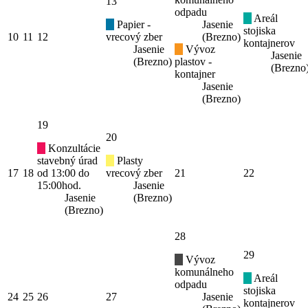
13
odpadu
Areál
Papier -
Jasenie
stojiska
10
11
12
vrecový zber
(Brezno)
kontajnerov
Jasenie
Vývoz
Jasenie
(Brezno)
plastov -
(Brezno
kontajner
Jasenie
(Brezno)
19
20
Konzultácie
stavebný úrad
Plasty
17
18
od 13:00 do
vrecový zber
21
22
15:00hod.
Jasenie
Jasenie
(Brezno)
(Brezno)
28
29
Vývoz
komunálneho
Areál
odpadu
stojiska
24
25
26
27
Jasenie
kontajnerov