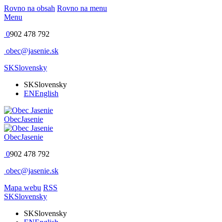
Rovno na obsah
Rovno na menu
Menu
0
902 478 792
obec@jasenie.sk
SK
Slovensky
SK
Slovensky
EN
English
Obec
Jasenie
Obec
Jasenie
0
902 478 792
obec@jasenie.sk
Mapa webu
RSS
SK
Slovensky
SK
Slovensky