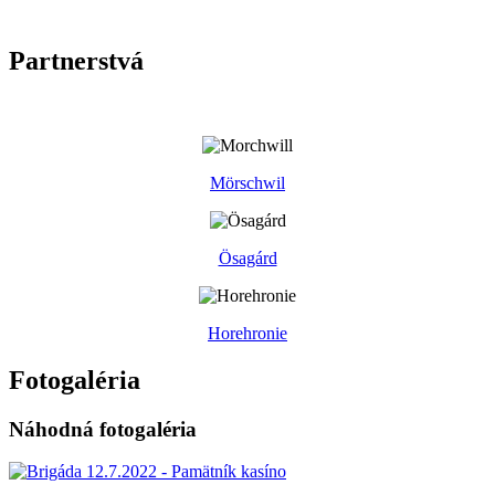
Partnerstvá
Mörschwil
Ösagárd
Horehronie
Fotogaléria
Náhodná fotogaléria