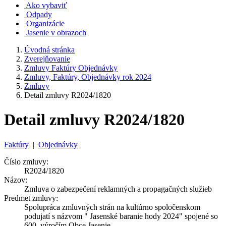
Ako vybaviť
Odpady
Organizácie
Jasenie v obrazoch
Úvodná stránka
Zverejňovanie
Zmluvy Faktúry Objednávky
Zmluvy, Faktúry, Objednávky rok 2024
Zmluvy
Detail zmluvy R2024/1820
Detail zmluvy R2024/1820
Faktúry
|
Objednávky
Číslo zmluvy:
R2024/1820
Názov:
Zmluva o zabezpečení reklamných a propagačných služieb
Predmet zmluvy:
Spolupráca zmluvných strán na kultúrno spoločenskom
podujatí s názvom " Jasenské baranie hody 2024" spojené so
600. výročím Obce Jasenie