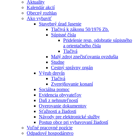
Aktuality
Kalendár akcií
Obecný rozhlas
Ako vybaviť
Stavebný úrad Jasenie
Tlačivá k zákonu 50/1976 Zb.
Súpisné čísla
Pridelenie resp. odobratie súpisného
a orientačného čísla
Tlačivá
Malý zdroj znečisťovania ovzdušia
Studne
Cestný správny orgán
Výrub drevín
Tlačivá
Zverejňovanie konaní
Sociálna pomoc
Evidencia obyvateľov
Daň z nehnuteľností
Overovanie dokumentov
Sťažnosti a žiadosti
Návody pre elektronické služby
Postup obce pri vybavovaní žiadostí
Voľné pracovné pozície
Odpadové hospodárstvo