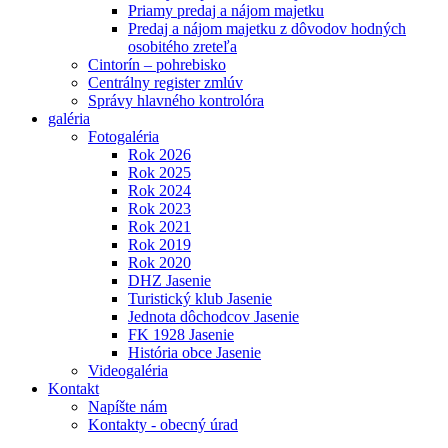
Priamy predaj a nájom majetku
Predaj a nájom majetku z dôvodov hodných
osobitého zreteľa
Cintorín – pohrebisko
Centrálny register zmlúv
Správy hlavného kontrolóra
galéria
Fotogaléria
Rok 2026
Rok 2025
Rok 2024
Rok 2023
Rok 2021
Rok 2019
Rok 2020
DHZ Jasenie
Turistický klub Jasenie
Jednota dôchodcov Jasenie
FK 1928 Jasenie
História obce Jasenie
Videogaléria
Kontakt
Napíšte nám
Kontakty - obecný úrad