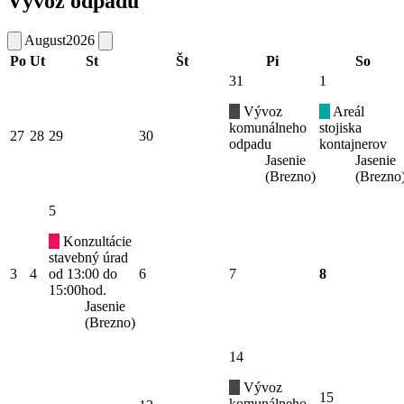
Vývoz odpadu
August
2026
Po
Ut
St
Št
Pi
So
31
1
Vývoz
Areál
komunálneho
stojiska
27
28
29
30
odpadu
kontajnerov
Jasenie
Jasenie
(Brezno)
(Brezno
5
Konzultácie
stavebný úrad
3
4
od 13:00 do
6
7
8
15:00hod.
Jasenie
(Brezno)
14
Vývoz
15
komunálneho