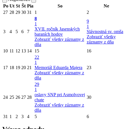
Po
Ut
St
Št
Pia
So
Ne
27
28
29
30
31
1
2
8
9
1
1
XVII. ročník Jasenských
3
4
5
6
7
Slávnostná sv. omša
baraních hodov
Zobraziť všetky
Zobraziť všetky záznamy z
záznamy z dňa
dňa
10
11
12
13
14
15
16
22
1
17
18
19
20
21
Memoriál Eduarda Majera
23
Zobraziť všetky záznamy z
dňa
29
1
oslavy SNP pri Asmolvovej
24
25
26
27
28
30
chate
Zobraziť všetky záznamy z
dňa
31
1
2
3
4
5
6