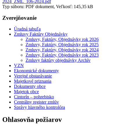
2024_ZML_106-2024.pdf
Typ súboru: PDF dokument, Veľkosť: 145,35 kB
Zverejňovanie
Úradná tabuľa
Zmluvy Faktúry Objednávky
Zmluvy, Faktúry, Objednávky rok 2026
Zmluvy, Faktúry, Objednávky rok 2025
Zmluvy, Faktúry, Objednávky rok 2024
Zmluvy, Faktúry, Objednávky rok 2023
Zmluvy faktúry objednávky Archív
VZN
Ekonomické dokumenty
Verejné obstarávanie
Majetkové priznania
Dokumenty obce
Majetok obce
Cintorín – pohrebisko
Centrálny register zmlúv
Správy hlavného kontrolóra
Ohlasovňa požiarov