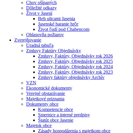
Chov ošípaných
Dôležité odkazy
Život v Jasení
Beh ulicami Jasenia
Jasenské baranie hrče
Život ľudí pod Chabencom
Ohlasovňa požiarov
Zverejňovanie
Úradná tabuľa
Zmluvy Faktúry Objednávky
Zmluvy, Faktúry, Objednávky rok 2026
Zmluvy, Faktúry, Objednávky rok 2025
Zmluvy, Faktúry, Objednávky rok 2024
Zmluvy, Faktúry, Objednávky rok 2023
Zmluvy faktúry objednávky Archív
VZN
Ekonomické dokumenty
Verejné obstarávanie
Majetkové priznania
Dokumenty obce
Kompetencie obce
Smernice a interné predpisy
Štatút obce Jasenie
Majetok obce
Zásady hospodárenia s majetkom obce