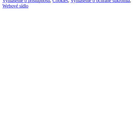
Vyhlásenie o prístupnosti
,
Cookies
,
Vyhlásenie o ochrane súkromia
,
Webové sídlo