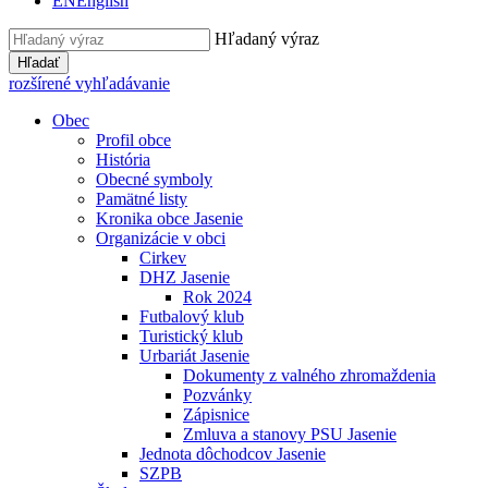
EN
English
Hľadaný výraz
Hľadať
rozšírené vyhľadávanie
Obec
Profil obce
História
Obecné symboly
Pamätné listy
Kronika obce Jasenie
Organizácie v obci
Cirkev
DHZ Jasenie
Rok 2024
Futbalový klub
Turistický klub
Urbariát Jasenie
Dokumenty z valného zhromaždenia
Pozvánky
Zápisnice
Zmluva a stanovy PSU Jasenie
Jednota dôchodcov Jasenie
SZPB