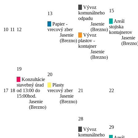
Vývoz
15
komunálneho
13
odpadu
Areál
Papier -
Jasenie
stojiska
10
11
12
vrecový zber
(Brezno)
kontajnerov
Jasenie
Vývoz
Jasenie
(Brezno)
plastov -
(Brezno
kontajner
Jasenie
(Brezno)
19
20
Konzultácie
stavebný úrad
Plasty
17
18
od 13:00 do
vrecový zber
21
22
15:00hod.
Jasenie
Jasenie
(Brezno)
(Brezno)
28
29
Vývoz
komunálneho
Areál