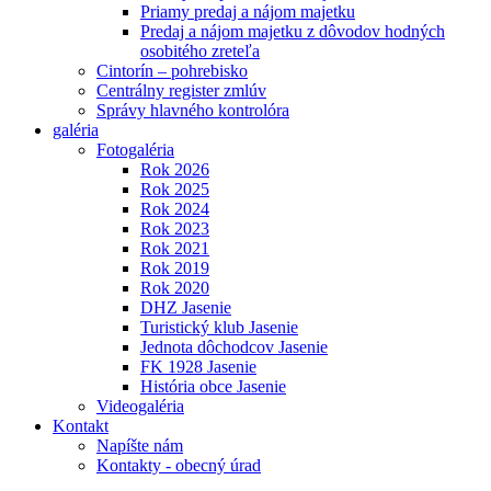
Priamy predaj a nájom majetku
Predaj a nájom majetku z dôvodov hodných
osobitého zreteľa
Cintorín – pohrebisko
Centrálny register zmlúv
Správy hlavného kontrolóra
galéria
Fotogaléria
Rok 2026
Rok 2025
Rok 2024
Rok 2023
Rok 2021
Rok 2019
Rok 2020
DHZ Jasenie
Turistický klub Jasenie
Jednota dôchodcov Jasenie
FK 1928 Jasenie
História obce Jasenie
Videogaléria
Kontakt
Napíšte nám
Kontakty - obecný úrad