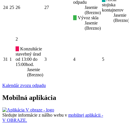
odpadu
stojiska
24
25
26
27
Jasenie
kontajnerov
(Brezno)
Jasenie
Vývoz skla
(Brezno
Jasenie
(Brezno)
2
Konzultácie
stavebný úrad
31
1
od 13:00 do
3
4
5
15:00hod.
Jasenie
(Brezno)
Kalendár zvozu odpadu
Mobilná aplikácia
Sledujte informácie z nášho webu v
mobilnej aplikácii -
V OBRAZE.