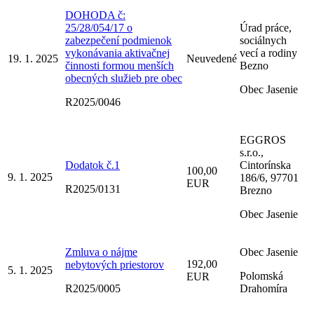
DOHODA č:
25/28/054/17 o
Úrad práce,
zabezpečení podmienok
sociálnych
vykonávania aktivačnej
vecí a rodiny
19. 1. 2025
Neuvedené
činnosti formou menších
Bezno
obecných služieb pre obec
Obec Jasenie
R2025/0046
EGGROS
s.r.o.,
Dodatok č.1
Cintorínska
100,00
9. 1. 2025
186/6, 97701
EUR
R2025/0131
Brezno
Obec Jasenie
Zmluva o nájme
Obec Jasenie
192,00
nebytových priestorov
5. 1. 2025
Polomská
EUR
R2025/0005
Drahomíra