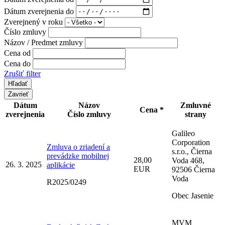
Dátum zverejnenia do
Zverejnený v roku
Číslo zmluvy
Názov / Predmet zmluvy
Cena od
Cena do
Zrušiť filter
Zavrieť
Dátum
Názov
Zmluvné
Cena *
zverejnenia
Číslo zmluvy
strany
Galileo
Corporation
Zmluva o zriadení a
s.r.o., Čierna
prevádzke mobilnej
28,00
Voda 468,
26. 3. 2025
aplikácie
EUR
92506 Čierna
Voda
R2025/0249
Obec Jasenie
MVM