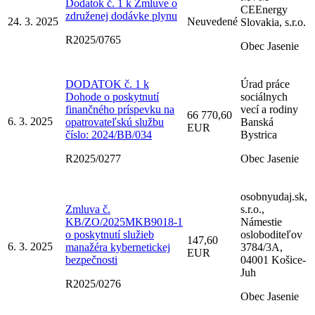
Dodatok č. 1 k Zmluve o
CEEnergy
združenej dodávke plynu
24. 3. 2025
Neuvedené
Slovakia, s.r.o.
R2025/0765
Obec Jasenie
DODATOK č. 1 k
Úrad práce
Dohode o poskytnutí
sociálnych
finančného príspevku na
vecí a rodiny
66 770,60
6. 3. 2025
opatrovateľskú službu
Banská
EUR
číslo: 2024/BB/034
Bystrica
R2025/0277
Obec Jasenie
osobnyudaj.sk,
Zmluva č.
s.r.o.,
KB/ZO/2025MKB9018-1
Námestie
o poskytnutí služieb
osloboditeľov
147,60
6. 3. 2025
manažéra kybernetickej
3784/3A,
EUR
bezpečnosti
04001 Košice-
Juh
R2025/0276
Obec Jasenie