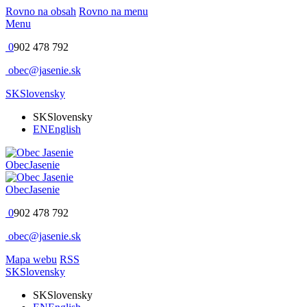
Rovno na obsah
Rovno na menu
Menu
0
902 478 792
obec@jasenie.sk
SK
Slovensky
SK
Slovensky
EN
English
Obec
Jasenie
Obec
Jasenie
0
902 478 792
obec@jasenie.sk
Mapa webu
RSS
SK
Slovensky
SK
Slovensky