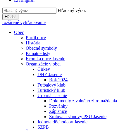
EN
English
Hľadaný výraz
Hľadať
rozšírené vyhľadávanie
Obec
Profil obce
História
Obecné symboly
Pamätné listy
Kronika obce Jasenie
Organizácie v obci
Cirkev
DHZ Jasenie
Rok 2024
Futbalový klub
Turistický klub
Urbariát Jasenie
Dokumenty z valného zhromaždenia
Pozvánky
Zápisnice
Zmluva a stanovy PSU Jasenie
Jednota dôchodcov Jasenie
SZPB