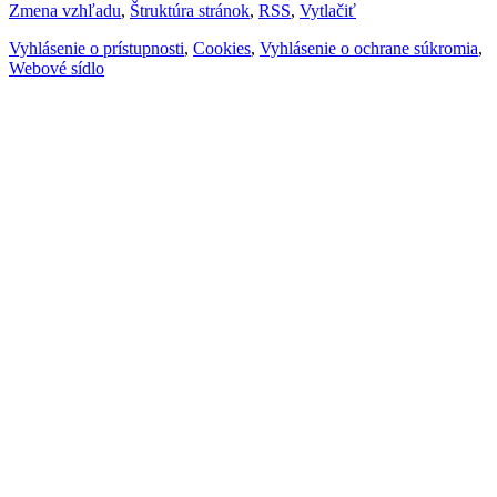
Zmena vzhľadu
,
Štruktúra stránok
,
RSS
,
Vytlačiť
Vyhlásenie o prístupnosti
,
Cookies
,
Vyhlásenie o ochrane súkromia
,
Webové sídlo