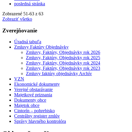
posledná stránka
Zobrazené
51
-
63
z 63
Zobraziť všetko
Zverejňovanie
Úradná tabuľa
Zmluvy Faktúry Objednávky
Zmluvy, Faktúry, Objednávky rok 2026
Zmluvy, Faktúry, Objednávky rok 2025
Zmluvy, Faktúry, Objednávky rok 2024
Zmluvy, Faktúry, Objednávky rok 2023
Zmluvy faktúry objednávky Archív
VZN
Ekonomické dokumenty
Verejné obstarávanie
Majetkové priznania
Dokumenty obce
Majetok obce
Cintorín – pohrebisko
Centrálny register zmlúv
Správy hlavného kontrolóra