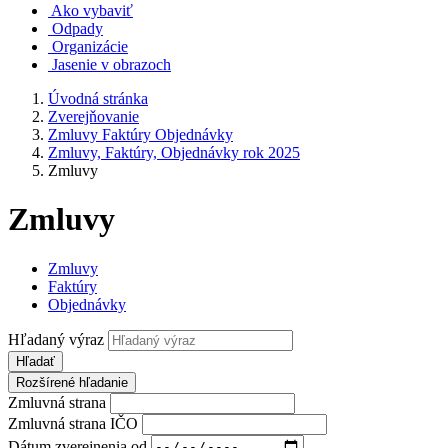
Ako vybaviť
Odpady
Organizácie
Jasenie v obrazoch
Úvodná stránka
Zverejňovanie
Zmluvy Faktúry Objednávky
Zmluvy, Faktúry, Objednávky rok 2025
Zmluvy
Zmluvy
Zmluvy
Faktúry
Objednávky
Hľadaný výraz
Hľadať
Rozšírené hľadanie
Zmluvná strana
Zmluvná strana IČO
Dátum zverejnenia od