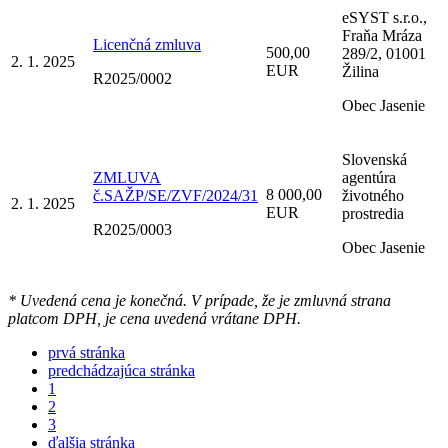
eSYST s.r.o.,
Fraňa Mráza
Licenčná zmluva
500,00
289/2, 01001
2. 1. 2025
EUR
Žilina
R2025/0002
Obec Jasenie
Slovenská
ZMLUVA
agentúra
8 000,00
č.SAŽP/SE/ZVF/2024/31
životného
2. 1. 2025
EUR
prostredia
R2025/0003
Obec Jasenie
* Uvedená cena je konečná. V prípade, že je zmluvná strana
platcom DPH, je cena uvedená vrátane DPH.
prvá stránka
predchádzajúca stránka
1
2
3
ďalšia stránka