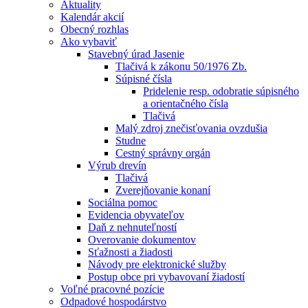
Aktuality
Kalendár akcií
Obecný rozhlas
Ako vybaviť
Stavebný úrad Jasenie
Tlačivá k zákonu 50/1976 Zb.
Súpisné čísla
Pridelenie resp. odobratie súpisného
a orientačného čísla
Tlačivá
Malý zdroj znečisťovania ovzdušia
Studne
Cestný správny orgán
Výrub drevín
Tlačivá
Zverejňovanie konaní
Sociálna pomoc
Evidencia obyvateľov
Daň z nehnuteľností
Overovanie dokumentov
Sťažnosti a žiadosti
Návody pre elektronické služby
Postup obce pri vybavovaní žiadostí
Voľné pracovné pozície
Odpadové hospodárstvo