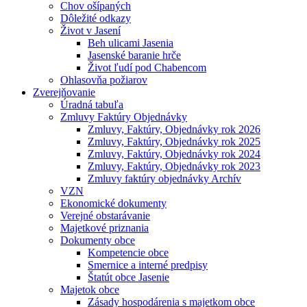
Chov ošípaných
Dôležité odkazy
Život v Jasení
Beh ulicami Jasenia
Jasenské baranie hrče
Život ľudí pod Chabencom
Ohlasovňa požiarov
Zverejňovanie
Úradná tabuľa
Zmluvy Faktúry Objednávky
Zmluvy, Faktúry, Objednávky rok 2026
Zmluvy, Faktúry, Objednávky rok 2025
Zmluvy, Faktúry, Objednávky rok 2024
Zmluvy, Faktúry, Objednávky rok 2023
Zmluvy faktúry objednávky Archív
VZN
Ekonomické dokumenty
Verejné obstarávanie
Majetkové priznania
Dokumenty obce
Kompetencie obce
Smernice a interné predpisy
Štatút obce Jasenie
Majetok obce
Zásady hospodárenia s majetkom obce