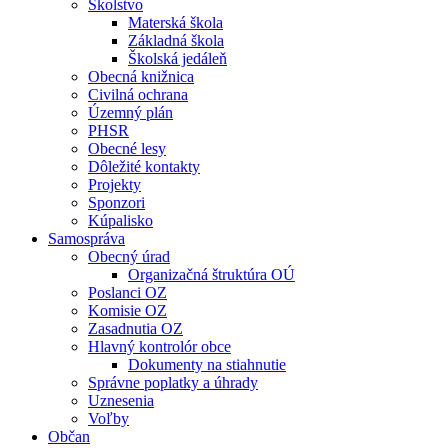
Školstvo
Materská škola
Základná škola
Školská jedáleň
Obecná knižnica
Civilná ochrana
Územný plán
PHSR
Obecné lesy
Dôležité kontakty
Projekty
Sponzori
Kúpalisko
Samospráva
Obecný úrad
Organizačná štruktúra OÚ
Poslanci OZ
Komisie OZ
Zasadnutia OZ
Hlavný kontrolór obce
Dokumenty na stiahnutie
Správne poplatky a úhrady
Uznesenia
Voľby
Občan