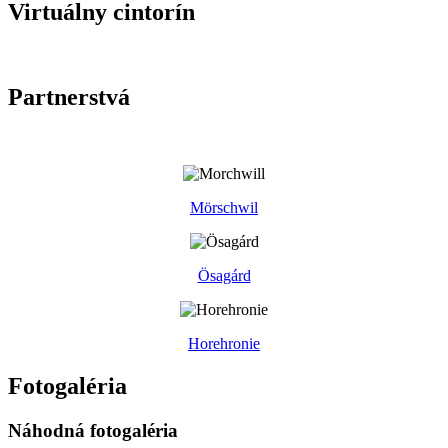
Virtuálny cintorín
Partnerstvá
Mörschwil
Ösagárd
Horehronie
Fotogaléria
Náhodná fotogaléria