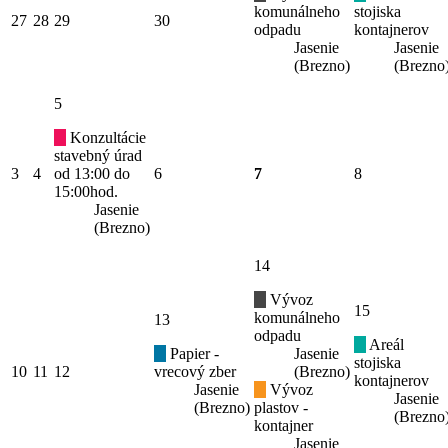
komunálneho
stojiska
27
28
29
30
odpadu
kontajnerov
Jasenie
Jasenie
(Brezno)
(Brezno
5
Konzultácie
stavebný úrad
3
4
od 13:00 do
6
7
8
15:00hod.
Jasenie
(Brezno)
14
Vývoz
15
komunálneho
13
odpadu
Areál
Papier -
Jasenie
stojiska
10
11
12
vrecový zber
(Brezno)
kontajnerov
Jasenie
Vývoz
Jasenie
(Brezno)
plastov -
(Brezno
kontajner
Jasenie