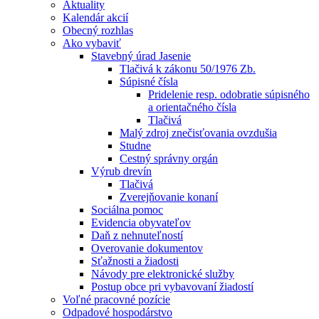
Aktuality
Kalendár akcií
Obecný rozhlas
Ako vybaviť
Stavebný úrad Jasenie
Tlačivá k zákonu 50/1976 Zb.
Súpisné čísla
Pridelenie resp. odobratie súpisného
a orientačného čísla
Tlačivá
Malý zdroj znečisťovania ovzdušia
Studne
Cestný správny orgán
Výrub drevín
Tlačivá
Zverejňovanie konaní
Sociálna pomoc
Evidencia obyvateľov
Daň z nehnuteľností
Overovanie dokumentov
Sťažnosti a žiadosti
Návody pre elektronické služby
Postup obce pri vybavovaní žiadostí
Voľné pracovné pozície
Odpadové hospodárstvo