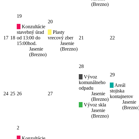
(Brezno)
19
20
Konzultácie
stavebný úrad
Plasty
17
18
od 13:00 do
vrecový zber
21
22
15:00hod.
Jasenie
Jasenie
(Brezno)
(Brezno)
28
29
Vývoz
komunálneho
Areál
odpadu
stojiska
24
25
26
27
Jasenie
kontajnerov
(Brezno)
Jasenie
Vývoz skla
(Brezno
Jasenie
(Brezno)
2
Konzultácie