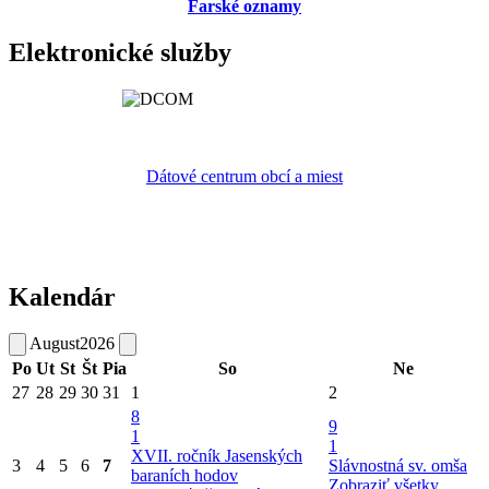
Farské oznamy
Elektronické služby
Dátové centrum obcí a miest
Kalendár
August
2026
Po
Ut
St
Št
Pia
So
Ne
27
28
29
30
31
1
2
8
9
1
1
XVII. ročník Jasenských
3
4
5
6
7
Slávnostná sv. omša
baraních hodov
Zobraziť všetky