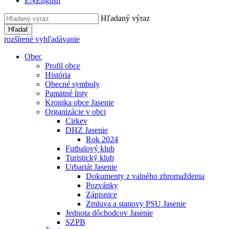
EN
English
Hľadaný výraz
Hľadať
rozšírené vyhľadávanie
Obec
Profil obce
História
Obecné symboly
Pamätné listy
Kronika obce Jasenie
Organizácie v obci
Cirkev
DHZ Jasenie
Rok 2024
Futbalový klub
Turistický klub
Urbariát Jasenie
Dokumenty z valného zhromaždenia
Pozvánky
Zápisnice
Zmluva a stanovy PSU Jasenie
Jednota dôchodcov Jasenie
SZPB