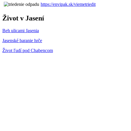
https://envipak.sk/viemetriedit
Život v Jasení
Beh ulicami Jasenia
Jasenské baranie hrče
Život ľudí pod Chabencom