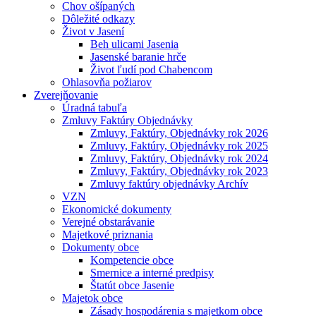
Chov ošípaných
Dôležité odkazy
Život v Jasení
Beh ulicami Jasenia
Jasenské baranie hrče
Život ľudí pod Chabencom
Ohlasovňa požiarov
Zverejňovanie
Úradná tabuľa
Zmluvy Faktúry Objednávky
Zmluvy, Faktúry, Objednávky rok 2026
Zmluvy, Faktúry, Objednávky rok 2025
Zmluvy, Faktúry, Objednávky rok 2024
Zmluvy, Faktúry, Objednávky rok 2023
Zmluvy faktúry objednávky Archív
VZN
Ekonomické dokumenty
Verejné obstarávanie
Majetkové priznania
Dokumenty obce
Kompetencie obce
Smernice a interné predpisy
Štatút obce Jasenie
Majetok obce
Zásady hospodárenia s majetkom obce