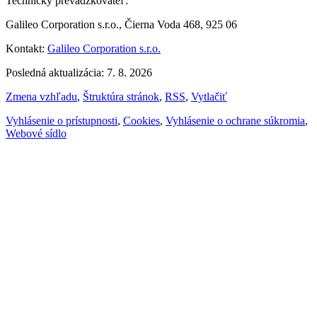
Technický prevádzkovateľ:
Galileo Corporation s.r.o., Čierna Voda 468, 925 06
Kontakt:
Galileo Corporation s.r.o.
Posledná aktualizácia: 7. 8. 2026
Zmena vzhľadu
,
Štruktúra stránok
,
RSS
,
Vytlačiť
Vyhlásenie o prístupnosti
,
Cookies
,
Vyhlásenie o ochrane súkromia
,
Webové sídlo