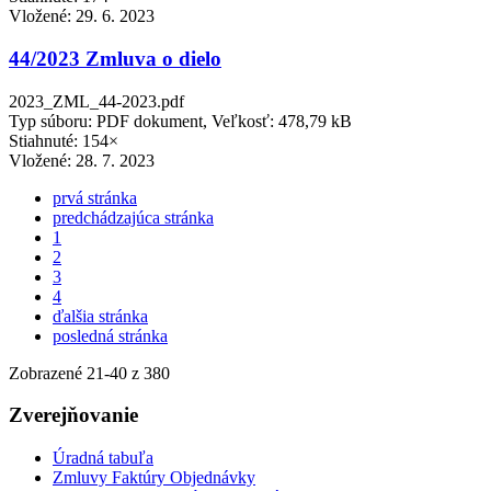
Vložené:
29. 6. 2023
44/2023 Zmluva o dielo
2023_ZML_44-2023.pdf
Typ súboru: PDF dokument, Veľkosť: 478,79 kB
Stiahnuté: 154×
Vložené:
28. 7. 2023
prvá stránka
predchádzajúca stránka
1
2
3
4
ďalšia stránka
posledná stránka
Zobrazené
21
-
40
z 380
Zverejňovanie
Úradná tabuľa
Zmluvy Faktúry Objednávky