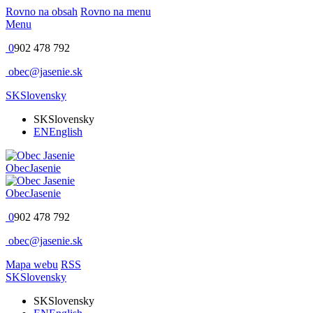
Rovno na obsah
Rovno na menu
Menu
0
902 478 792
obec@jasenie.sk
SK
Slovensky
SK
Slovensky
EN
English
Obec
Jasenie
Obec
Jasenie
0
902 478 792
obec@jasenie.sk
Mapa webu
RSS
SK
Slovensky
SK
Slovensky