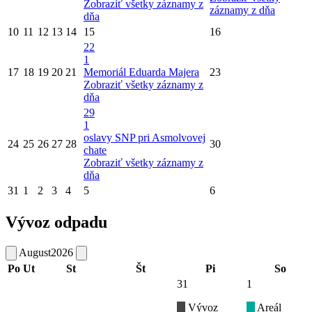
Zobraziť všetky záznamy z
záznamy z dňa
dňa
10
11
12
13
14
15
16
22
1
17
18
19
20
21
Memoriál Eduarda Majera
23
Zobraziť všetky záznamy z
dňa
29
1
oslavy SNP pri Asmolvovej
24
25
26
27
28
30
chate
Zobraziť všetky záznamy z
dňa
31
1
2
3
4
5
6
Vývoz odpadu
August
2026
Po
Ut
St
Št
Pi
So
31
1
Vývoz
Areál