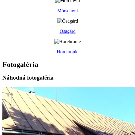
Mörschwil
Ösagárd
Horehronie
Fotogaléria
Náhodná fotogaléria