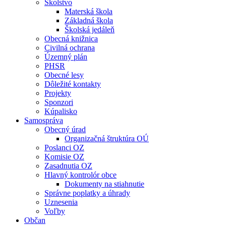
Školstvo
Materská škola
Základná škola
Školská jedáleň
Obecná knižnica
Civilná ochrana
Územný plán
PHSR
Obecné lesy
Dôležité kontakty
Projekty
Sponzori
Kúpalisko
Samospráva
Obecný úrad
Organizačná štruktúra OÚ
Poslanci OZ
Komisie OZ
Zasadnutia OZ
Hlavný kontrolór obce
Dokumenty na stiahnutie
Správne poplatky a úhrady
Uznesenia
Voľby
Občan