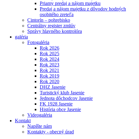
Priamy predaj a nájom majetku
Predaj a nájom majetku z dôvodov hodných
osobitého zreteľa
Cintorín – pohrebisko
Centrálny register zmlúv
Správy hlavného kontrolóra
galéria
Fotogaléria
Rok 2026
Rok 2025
Rok 2024
Rok 2023
Rok 2021
Rok 2019
Rok 2020
DHZ Jasenie
Turistický klub Jasenie
Jednota dôchodcov Jasenie
FK 1928 Jasenie
História obce Jasenie
Videogaléria
Kontakt
Napíšte nám
Kontakty - obecný úrad