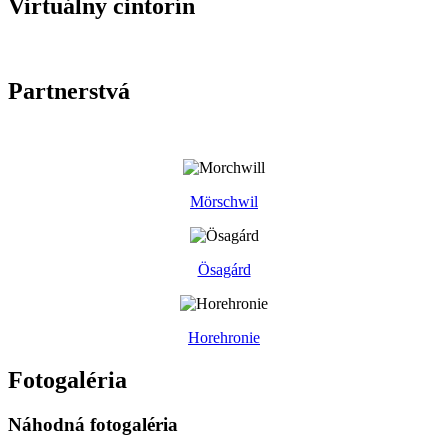
Virtuálny cintorín
Partnerstvá
Mörschwil
Ösagárd
Horehronie
Fotogaléria
Náhodná fotogaléria