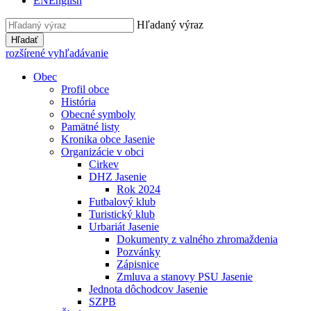
EN
English
Hľadaný výraz
Hľadať
rozšírené vyhľadávanie
Obec
Profil obce
História
Obecné symboly
Pamätné listy
Kronika obce Jasenie
Organizácie v obci
Cirkev
DHZ Jasenie
Rok 2024
Futbalový klub
Turistický klub
Urbariát Jasenie
Dokumenty z valného zhromaždenia
Pozvánky
Zápisnice
Zmluva a stanovy PSU Jasenie
Jednota dôchodcov Jasenie
SZPB