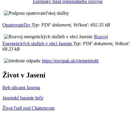
Európsky fond regionálného rozvoja
Opatrovateľky
Typ: PDF dokument, Veľkosť: 692.35 kB
Rozvoj
Energetických služieb v obci Jasenie
Typ: PDF dokument, Velkosť:
68.23 kB
https://envipak.sk/viemetriedit
Život v Jasení
Beh ulicami Jasenia
Jasenské baranie hrče
Život ľudí pod Chabencom