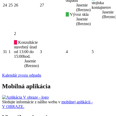
odpadu
stojiska
24
25
26
27
Jasenie
kontajnerov
(Brezno)
Jasenie
Vývoz skla
(Brezno
Jasenie
(Brezno)
2
Konzultácie
stavebný úrad
31
1
od 13:00 do
3
4
5
15:00hod.
Jasenie
(Brezno)
Kalendár zvozu odpadu
Mobilná aplikácia
Sledujte informácie z nášho webu v
mobilnej aplikácii -
V OBRAZE.