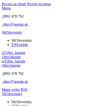
Rovno na obsah
Rovno na menu
Menu
0
902 478 792
obec@jasenie.sk
SK
Slovensky
SK
Slovensky
EN
English
Obec
Jasenie
Obec
Jasenie
0
902 478 792
obec@jasenie.sk
Mapa webu
RSS
SK
Slovensky
SK
Slovensky