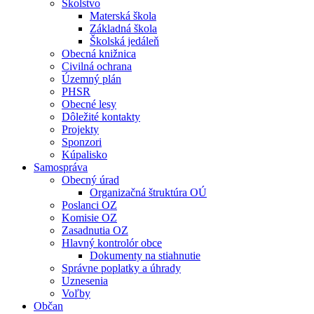
Školstvo
Materská škola
Základná škola
Školská jedáleň
Obecná knižnica
Civilná ochrana
Územný plán
PHSR
Obecné lesy
Dôležité kontakty
Projekty
Sponzori
Kúpalisko
Samospráva
Obecný úrad
Organizačná štruktúra OÚ
Poslanci OZ
Komisie OZ
Zasadnutia OZ
Hlavný kontrolór obce
Dokumenty na stiahnutie
Správne poplatky a úhrady
Uznesenia
Voľby
Občan