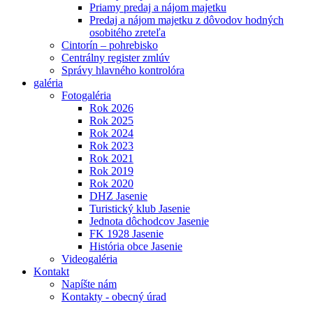
Priamy predaj a nájom majetku
Predaj a nájom majetku z dôvodov hodných
osobitého zreteľa
Cintorín – pohrebisko
Centrálny register zmlúv
Správy hlavného kontrolóra
galéria
Fotogaléria
Rok 2026
Rok 2025
Rok 2024
Rok 2023
Rok 2021
Rok 2019
Rok 2020
DHZ Jasenie
Turistický klub Jasenie
Jednota dôchodcov Jasenie
FK 1928 Jasenie
História obce Jasenie
Videogaléria
Kontakt
Napíšte nám
Kontakty - obecný úrad