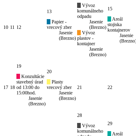
Vývoz
15
komunálneho
13
odpadu
Areál
Papier -
Jasenie
stojiska
10
11
12
vrecový zber
(Brezno)
kontajnerov
Jasenie
Vývoz
Jasenie
(Brezno)
plastov -
(Brezno
kontajner
Jasenie
(Brezno)
19
20
Konzultácie
stavebný úrad
Plasty
17
18
od 13:00 do
vrecový zber
21
22
15:00hod.
Jasenie
Jasenie
(Brezno)
(Brezno)
28
29
Vývoz
komunálneho
Areál