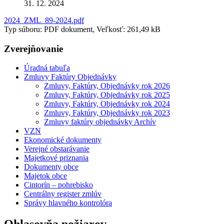
31. 12. 2024
2024_ZML_89-2024.pdf
Typ súboru: PDF dokument, Veľkosť: 261,49 kB
Zverejňovanie
Úradná tabuľa
Zmluvy Faktúry Objednávky
Zmluvy, Faktúry, Objednávky rok 2026
Zmluvy, Faktúry, Objednávky rok 2025
Zmluvy, Faktúry, Objednávky rok 2024
Zmluvy, Faktúry, Objednávky rok 2023
Zmluvy faktúry objednávky Archív
VZN
Ekonomické dokumenty
Verejné obstarávanie
Majetkové priznania
Dokumenty obce
Majetok obce
Cintorín – pohrebisko
Centrálny register zmlúv
Správy hlavného kontrolóra