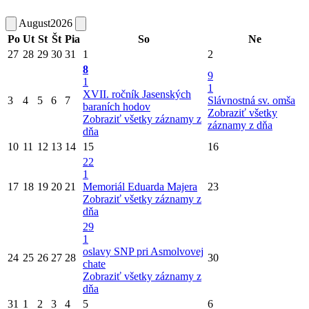
August
2026
Po
Ut
St
Št
Pia
So
Ne
27
28
29
30
31
1
2
8
9
1
1
XVII. ročník Jasenských
3
4
5
6
7
Slávnostná sv. omša
baraních hodov
Zobraziť všetky
Zobraziť všetky záznamy z
záznamy z dňa
dňa
10
11
12
13
14
15
16
22
1
17
18
19
20
21
Memoriál Eduarda Majera
23
Zobraziť všetky záznamy z
dňa
29
1
oslavy SNP pri Asmolvovej
24
25
26
27
28
30
chate
Zobraziť všetky záznamy z
dňa
31
1
2
3
4
5
6