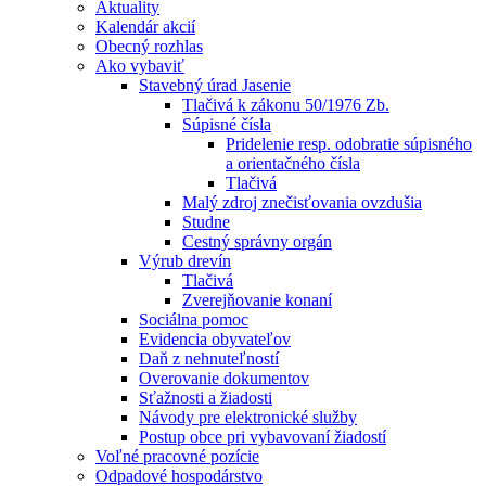
Aktuality
Kalendár akcií
Obecný rozhlas
Ako vybaviť
Stavebný úrad Jasenie
Tlačivá k zákonu 50/1976 Zb.
Súpisné čísla
Pridelenie resp. odobratie súpisného
a orientačného čísla
Tlačivá
Malý zdroj znečisťovania ovzdušia
Studne
Cestný správny orgán
Výrub drevín
Tlačivá
Zverejňovanie konaní
Sociálna pomoc
Evidencia obyvateľov
Daň z nehnuteľností
Overovanie dokumentov
Sťažnosti a žiadosti
Návody pre elektronické služby
Postup obce pri vybavovaní žiadostí
Voľné pracovné pozície
Odpadové hospodárstvo