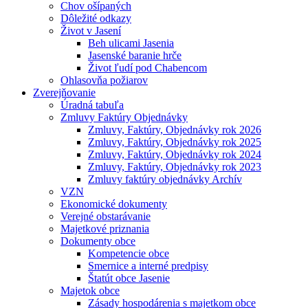
Chov ošípaných
Dôležité odkazy
Život v Jasení
Beh ulicami Jasenia
Jasenské baranie hrče
Život ľudí pod Chabencom
Ohlasovňa požiarov
Zverejňovanie
Úradná tabuľa
Zmluvy Faktúry Objednávky
Zmluvy, Faktúry, Objednávky rok 2026
Zmluvy, Faktúry, Objednávky rok 2025
Zmluvy, Faktúry, Objednávky rok 2024
Zmluvy, Faktúry, Objednávky rok 2023
Zmluvy faktúry objednávky Archív
VZN
Ekonomické dokumenty
Verejné obstarávanie
Majetkové priznania
Dokumenty obce
Kompetencie obce
Smernice a interné predpisy
Štatút obce Jasenie
Majetok obce
Zásady hospodárenia s majetkom obce